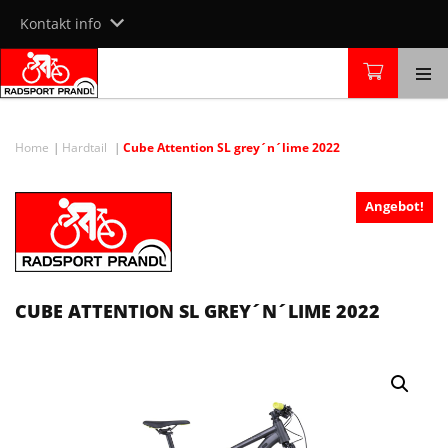
Skip
Kontakt info
to
content
Home
Hardtail
Cube Attention SL grey´n´lime 2022
Angebot!
CUBE ATTENTION SL GREY´N´LIME 2022