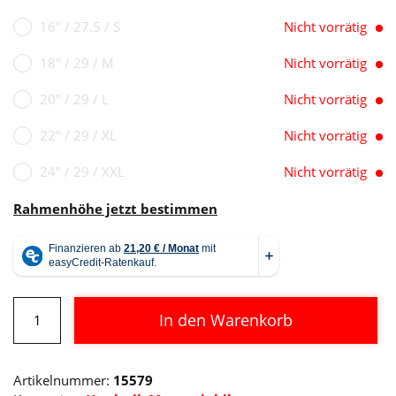
999,00 €
799,00
16" / 27.5 / S
Nicht vorrätig
18" / 29 / M
Nicht vorrätig
20" / 29 / L
Nicht vorrätig
22" / 29 / XL
Nicht vorrätig
24" / 29 / XXL
Nicht vorrätig
Rahmenhöhe jetzt bestimmen
Cube
In den Warenkorb
Attention
SL
Alternative:
grey
Artikelnummer:
15579
´n