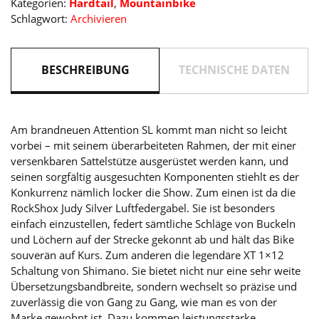
Kategorien:
Hardtail
,
Mountainbike
´lime
Schlagwort:
Archivieren
2022
Menge
BESCHREIBUNG
TECHNISCHE DATEN
Am brandneuen Attention SL kommt man nicht so leicht
vorbei – mit seinem überarbeiteten Rahmen, der mit einer
versenkbaren Sattelstütze ausgerüstet werden kann, und
seinen sorgfältig ausgesuchten Komponenten stiehlt es der
Konkurrenz nämlich locker die Show. Zum einen ist da die
RockShox Judy Silver Luftfedergabel. Sie ist besonders
einfach einzustellen, federt sämtliche Schläge von Buckeln
und Löchern auf der Strecke gekonnt ab und hält das Bike
souverän auf Kurs. Zum anderen die legendäre XT 1×12
Schaltung von Shimano. Sie bietet nicht nur eine sehr weite
Übersetzungsbandbreite, sondern wechselt so präzise und
zuverlässig die von Gang zu Gang, wie man es von der
Marke gewohnt ist. Dazu kommen leistungsstarke