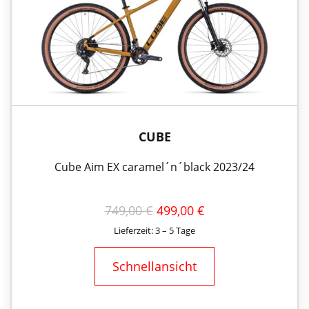
CUBE
Cube Aim EX caramel´n´black 2023/24
URSPRÜNGLICHER
AKTUELLER
749,00
€
499,00
€
PREIS
PREIS
Lieferzeit: 3 – 5 Tage
WAR:
IST:
749,00 €
499,00 €.
Schnellansicht