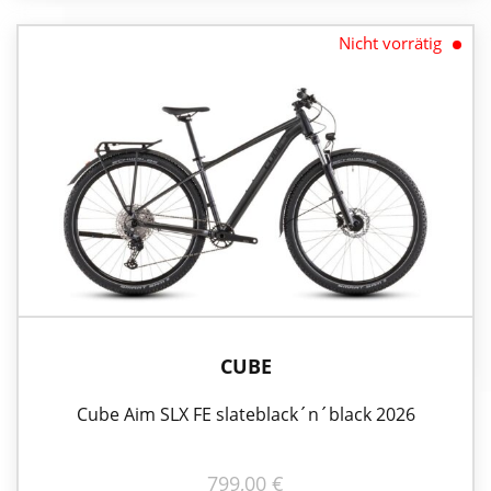
Nicht vorrätig
CUBE
Cube Aim SLX FE slateblack´n´black 2026
799,00
€