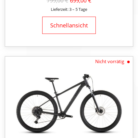
URSPRÜNGLICHER
AKTUELLER
799,00
€
699,00
€
PREIS
PREIS
Lieferzeit: 3 – 5 Tage
WAR:
IST:
799,00 €
699,00 €.
Schnellansicht
Nicht vorrätig