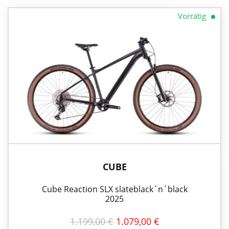
Vorrätig
CUBE
Cube Reaction SLX slateblack´n´black
2025
URSPRÜNGLICHER
AKTUELLER
1.199,00
€
1.079,00
€