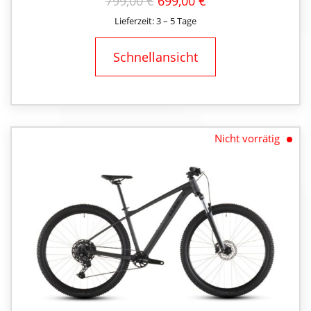
URSPRÜNGLICHER
AKTUELLER
799,00
€
699,00
€
PREIS
PREIS
Lieferzeit: 3 – 5 Tage
WAR:
IST:
799,00 €
699,00 €.
Schnellansicht
Nicht vorrätig