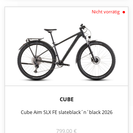
Nicht vorrätig
CUBE
Cube Aim SLX FE slateblack´n´black 2026
799,00
€