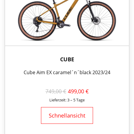
CUBE
Cube Aim EX caramel´n´black 2023/24
URSPRÜNGLICHER
AKTUELLER
749,00
€
499,00
€
PREIS
PREIS
Lieferzeit: 3 – 5 Tage
WAR:
IST:
749,00 €
499,00 €.
Schnellansicht