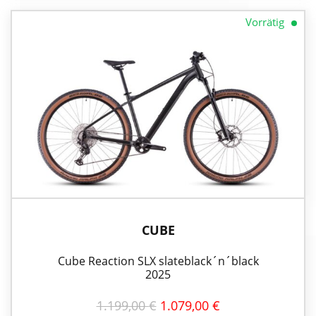
Vorrätig
CUBE
Cube Reaction SLX slateblack´n´black
2025
URSPRÜNGLICHER
AKTUELLER
1.199,00
€
1.079,00
€