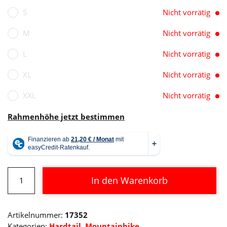
S
Nicht vorrätig
M
Nicht vorrätig
L
Nicht vorrätig
XL
Nicht vorrätig
XXL
Nicht vorrätig
Rahmenhöhe jetzt bestimmen
Cube
In den Warenkorb
Attention
Pro
Alternative:
night
Artikelnummer:
17352
´n
Kategorien:
Hardtail
,
Mountainbike