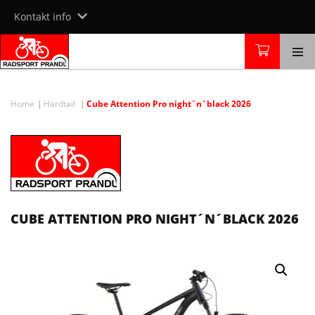
Skip
Kontakt info
to
content
Home
Hardtail
Cube Attention Pro night´n´black 2026
CUBE ATTENTION PRO NIGHT´N´BLACK 2026