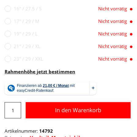
16" / 27.5 / S
Nicht vorrätig
17" / 29 / M
Nicht vorrätig
19" / 29 / L
Nicht vorrätig
21" / 29 / XL
Nicht vorrätig
23" / 29 / XXL
Nicht vorrätig
Rahmenhöhe jetzt bestimmen
Cube
In den Warenkorb
Aim
SL
Alternative:
black
Artikelnummer:
14792
´n