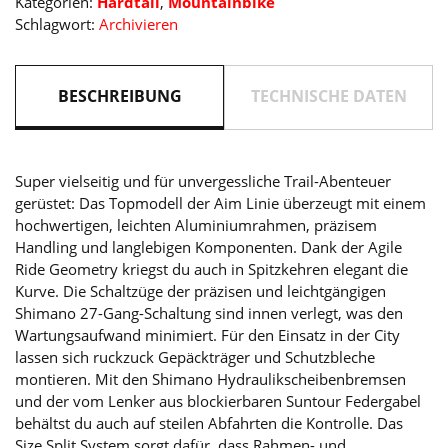
Kategorien:
Hardtail
,
Mountainbike
´orange
Schlagwort:
Archivieren
2021
Menge
BESCHREIBUNG
TECHNISCHE DATEN
Super vielseitig und für unvergessliche Trail-Abenteuer
gerüstet: Das Topmodell der Aim Linie überzeugt mit einem
hochwertigen, leichten Aluminiumrahmen, präzisem
Handling und langlebigen Komponenten. Dank der Agile
Ride Geometry kriegst du auch in Spitzkehren elegant die
Kurve. Die Schaltzüge der präzisen und leichtgängigen
Shimano 27-Gang-Schaltung sind innen verlegt, was den
Wartungsaufwand minimiert. Für den Einsatz in der City
lassen sich ruckzuck Gepäckträger und Schutzbleche
montieren. Mit den Shimano Hydraulikscheibenbremsen
und der vom Lenker aus blockierbaren Suntour Federgabel
behältst du auch auf steilen Abfahrten die Kontrolle. Das
Size Split System sorgt dafür, dass Rahmen- und