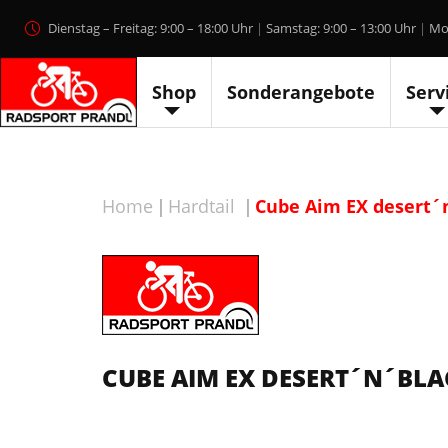
Skip
Dienstag – Freitag: 9:00 – 18:00 Uhr
Samstag: 9:00 – 13:00 Uhr
Mo
to
content
Shop
Sonderangebote
Serv
Home
Hardtail
Cube Aim EX desert´
CUBE AIM EX DESERT´N´BLA