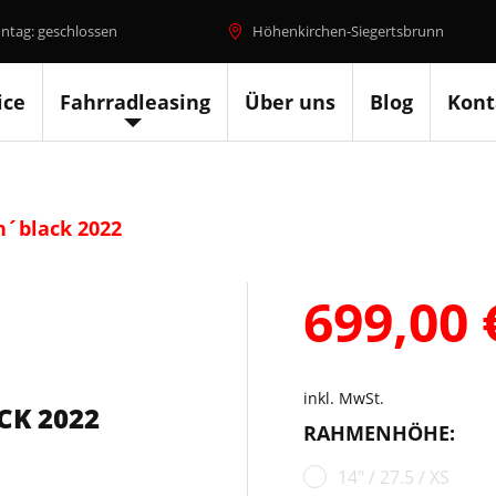
ntag: geschlossen
Höhenkirchen-Siegertsbrunn
ice
Fahrradleasing
Über uns
Blog
Kont
n´black 2022
699,00
inkl. MwSt.
CK 2022
RAHMENHÖHE:
14" / 27.5 / XS