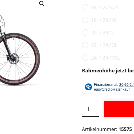
16" / 27.5 / S
18" / 29 / M
20" / 29 / L
22" / 29 / XL
24" / 29 / XXL
Rahmenhöhe jetzt b
Cube
Aim
EX
Alternative:
desert
Artikelnummer:
15575
´n