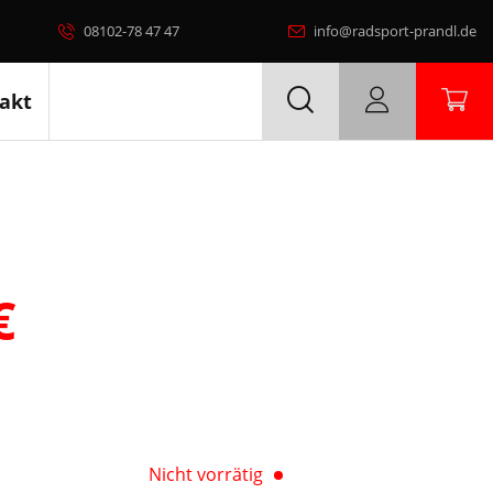
08102-78 47 47
info@radsport-prandl.de
akt
€
Nicht vorrätig