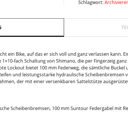
Schlagwort:
Archiviere
´black
2022
Menge
G
TE
ht ein Bike, auf das er sich voll und ganz verlassen kann. 
e 1×10-fach Schaltung von Shimano, die per Fingerzeig gan
ote Lockout bietet 100 mm Federweg, die sämtliche Buckel 
e Reifen und leistungsstarke hydraulische Scheibenbremsen v
ahmen, der mit einer versenkbaren Sattelstütze ausgerüstet 
ische Scheibenbremsen, 100 mm Suntour Federgabel mit Re