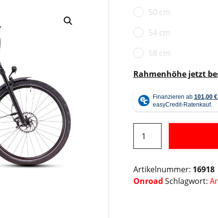
50 cm
54 cm
58 cm
Rahmenhöhe jetzt b
Cube
Kathmandu
Hybrid
Alternative:
SLX
Artikelnummer:
16918
800
Onroad
Schlagwort:
Ar
Menge