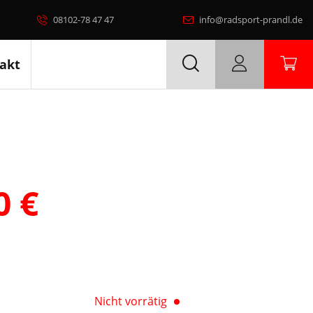
08102-78 47 47
info@radsport-prandl.de
akt
00
€
Nicht vorrätig