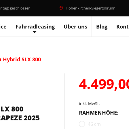
ntag: geschlossen
Höhenkirchen-Siegertsbrunn
ice
Fahrradleasing
Über uns
Blog
Kont
 Hybrid SLX 800
4.499,
inkl. MwSt.
LX 800
RAHMENHÖHE:
APEZE 2025
46 cm