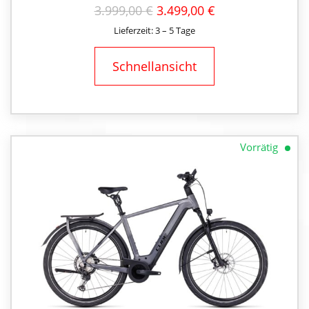
URSPRÜNGLICHER
AKTUELLER
3.999,00
€
3.499,00
€
PREIS
PREIS
Lieferzeit: 3 – 5 Tage
WAR:
IST:
3.999,00 €
3.499,00 €.
Schnellansicht
Vorrätig