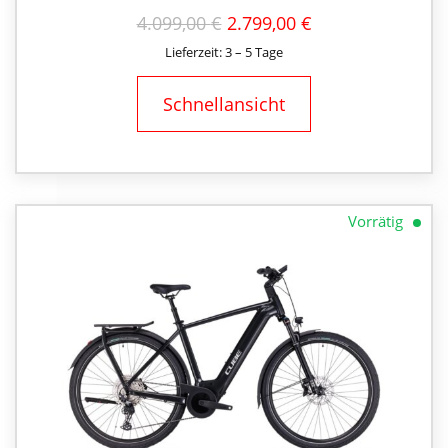
URSPRÜNGLICHER
AKTUELLER
4.099,00
€
2.799,00
€
PREIS
PREIS
Lieferzeit: 3 – 5 Tage
WAR:
IST:
4.099,00 €
2.799,00 €.
Schnellansicht
Vorrätig