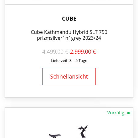
CUBE
Cube Kathmandu Hybrid SLT 750
prizmsilver´n´grey 2023/24
URSPRÜNGLICHER
AKTUELLER
4.499,00
€
2.999,00
€
PREIS
PREIS
Lieferzeit: 3 – 5 Tage
WAR:
IST:
4.499,00 €
2.999,00 €.
Schnellansicht
Vorrätig