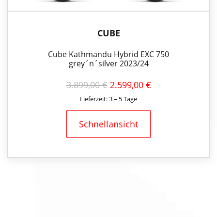
CUBE
Cube Kathmandu Hybrid EXC 750
grey´n´silver 2023/24
URSPRÜNGLICHER
AKTUELLER
3.899,00
€
2.599,00
€
PREIS
PREIS
Lieferzeit: 3 – 5 Tage
WAR:
IST:
3.899,00 €
2.599,00 €.
Schnellansicht