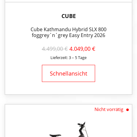
CUBE
Cube Kathmandu Hybrid SLX 800
foggrey´n´grey Easy Entry 2026
URSPRÜNGLICHER
AKTUELLER
4.499,00
€
4.049,00
€
PREIS
PREIS
Lieferzeit: 3 – 5 Tage
WAR:
IST:
4.499,00 €
4.049,00 €.
Schnellansicht
Nicht vorrätig