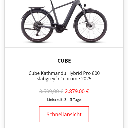
CUBE
Cube Kathmandu Hybrid Pro 800
slabgrey´n´chrome 2025
URSPRÜNGLICHER
AKTUELLER
3.599,00
€
2.879,00
€
PREIS
PREIS
Lieferzeit: 3 – 5 Tage
WAR:
IST:
3.599,00 €
2.879,00 €.
Schnellansicht