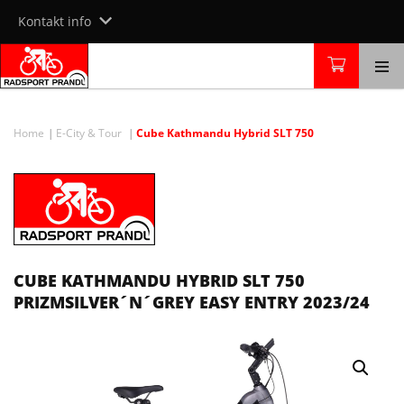
Skip
Kontakt info
to
content
Home
E-City & Tour
Cube Kathmandu Hybrid SLT 750
CUBE KATHMANDU HYBRID SLT 750
PRIZMSILVER´N´GREY EASY ENTRY 2023/24