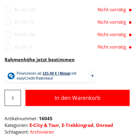
46 cm / XS
Nicht vorrätig
50 cm / S
Nicht vorrätig
54 cm / M
Nicht vorrätig
58 cm / L
Nicht vorrätig
Rahmenhöhe jetzt bestimmen
Cube
In den Warenkorb
Kathmandu
Hybrid
Alternative:
SLT
Artikelnummer:
16045
750
Kategorien:
E-City & Tour
,
E-Trekkingrad
,
Onroad
Menge
Schlagwort:
Archivieren