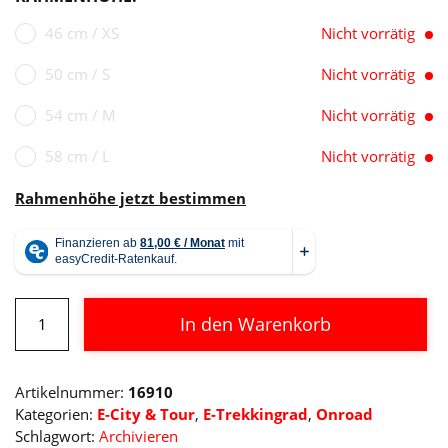
46 cm / XS
Nicht vorrätig
50 cm / S
Nicht vorrätig
54 cm / M
Nicht vorrätig
58 cm / L
Nicht vorrätig
Rahmenhöhe jetzt bestimmen
Cube
In den Warenkorb
Kathmandu
Hybrid
Alternative:
Pro
Artikelnummer:
16910
800
Kategorien:
E-City & Tour
,
E-Trekkingrad
,
Onroad
Menge
Schlagwort:
Archivieren