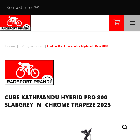
Skip
Kontakt info
to
content
Home
E-City & Tour
Cube Kathmandu Hybrid Pro 800
CUBE KATHMANDU HYBRID PRO 800
SLABGREY´N´CHROME TRAPEZE 2025