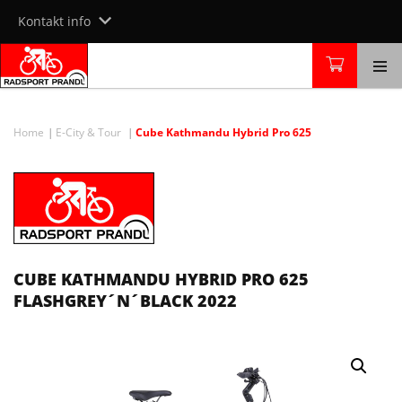
Skip
Kontakt info
to
content
Home
E-City & Tour
Cube Kathmandu Hybrid Pro 625
CUBE KATHMANDU HYBRID PRO 625
FLASHGREY´N´BLACK 2022