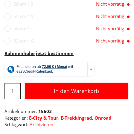
50 cm / S
Nicht vorrätig
54 cm / M
Nicht vorrätig
58 cm / L
Nicht vorrätig
62 cm / XL
Nicht vorrätig
Rahmenhöhe jetzt bestimmen
Cube
In den Warenkorb
Kathmandu
Hybrid
Alternative:
Pro
Artikelnummer:
15603
625
Kategorien:
E-City & Tour
,
E-Trekkingrad
,
Onroad
Menge
Schlagwort:
Archivieren