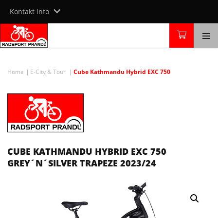
Skip
Kontakt info
to
content
Home
E-City & Tour
Cube Kathmandu Hybrid EXC 750
CUBE KATHMANDU HYBRID EXC 750
GREY´N´SILVER TRAPEZE 2023/24