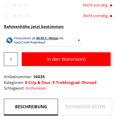
50 cm / S
Nicht vorrätig
54 cm / M
Nicht vorrätig
Rahmenhöhe jetzt bestimmen
Cube
In den Warenkorb
Kathmandu
Hybrid
Alternative:
EXC
Artikelnummer:
16035
750
Kategorien:
E-City & Tour
,
E-Trekkingrad
,
Onroad
Menge
Schlagwort:
Archivieren
BESCHREIBUNG
TECHNISCHE DATEN