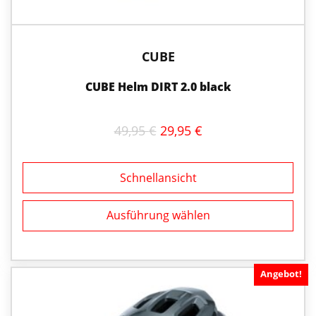
Produktseite
gewählt
werden
CUBE
CUBE Helm DIRT 2.0 black
URSPRÜNGLICHER
AKTUELLER
49,95
€
29,95
€
PREIS
PREIS
WAR:
IST:
49,95 €
29,95 €.
Schnellansicht
Ausführung wählen
Angebot!
Dieses
Produkt
weist
mehrere