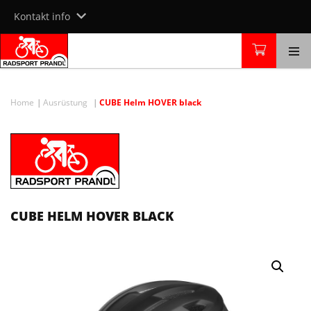
Skip
Kontakt info
to
content
Home
Ausrüstung
CUBE Helm HOVER black
CUBE HELM HOVER BLACK