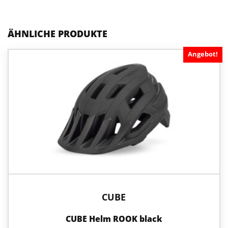
ÄHNLICHE PRODUKTE
Angebot!
Dieses
Produkt
weist
mehrere
Varianten
auf.
Die
Optionen
können
auf
der
Produktseite
gewählt
werden
CUBE
CUBE Helm ROOK black