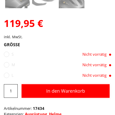
119,95
€
inkl. MwSt.
GRÖSSE
S
Nicht vorrätig
M
Nicht vorrätig
L
Nicht vorrätig
CUBE
In den Warenkorb
Helm
HOVER
Alternative:
black
Artikelnummer:
17434
Menge
Kategorien:
Ausrüstung
,
Helme