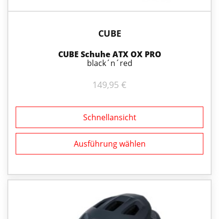
gewählt
werden
CUBE
CUBE Schuhe ATX OX PRO
black´n´red
149,95
€
Schnellansicht
Ausführung wählen
Dieses
Produkt
weist
mehrere