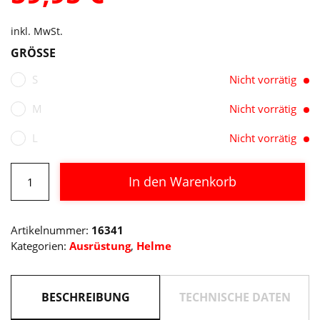
inkl. MwSt.
GRÖSSE
S
Nicht vorrätig
M
Nicht vorrätig
L
Nicht vorrätig
CUBE
In den Warenkorb
Helm
FLEET
Alternative:
blue
Artikelnummer:
16341
Menge
Kategorien:
Ausrüstung
,
Helme
BESCHREIBUNG
TECHNISCHE DATEN