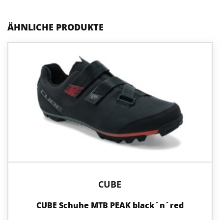
ÄHNLICHE PRODUKTE
Dieses
Produkt
weist
mehrere
Varianten
auf.
Die
Optionen
können
auf
der
Produktseite
gewählt
werden
CUBE
CUBE Schuhe MTB PEAK black´n´red