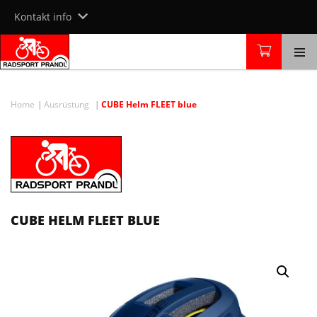
Skip
Kontakt info
to
content
Home
Ausrüstung
CUBE Helm FLEET blue
CUBE HELM FLEET BLUE