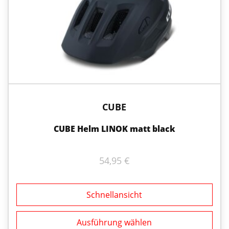
Varianten
auf.
Die
Optionen
können
auf
der
Produktseite
gewählt
werden
CUBE
CUBE Helm LINOK matt black
54,95
€
Schnellansicht
Ausführung wählen