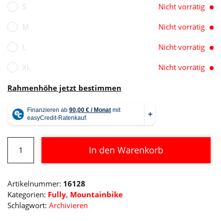
S
Nicht vorrätig
M
Nicht vorrätig
L
Nicht vorrätig
XL
Nicht vorrätig
Rahmenhöhe jetzt bestimmen
Cube
In den Warenkorb
AMS
ONE11
Alternative:
C:68X
Artikelnummer:
16128
Pro
Kategorien:
Fully
,
Mountainbike
29
Schlagwort:
Archivieren
Menge