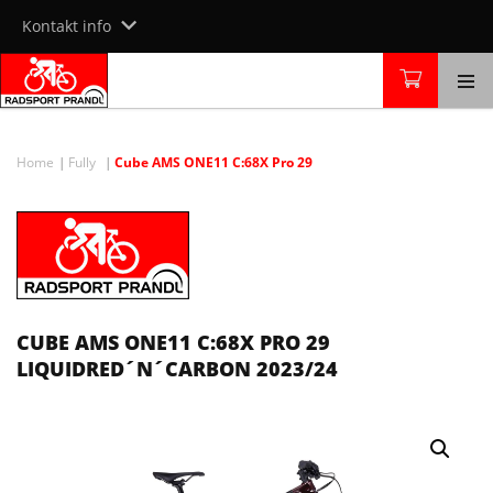
Skip
Kontakt info
to
content
Home
Fully
Cube AMS ONE11 C:68X Pro 29
CUBE AMS ONE11 C:68X PRO 29
LIQUIDRED´N´CARBON 2023/24