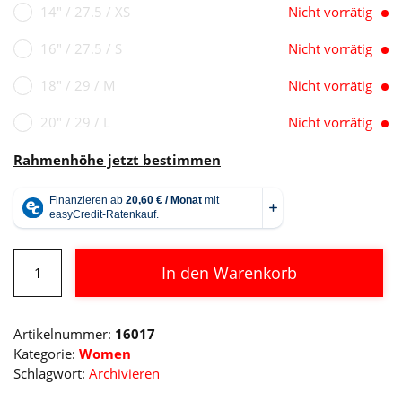
14" / 27.5 / XS
Nicht vorrätig
16" / 27.5 / S
Nicht vorrätig
18" / 29 / M
Nicht vorrätig
20" / 29 / L
Nicht vorrätig
Rahmenhöhe jetzt bestimmen
Cube
In den Warenkorb
Access
WS
Alternative:
EXC
Artikelnummer:
16017
eucalyptus
Kategorie:
Women
´n
Schlagwort:
Archivieren
´black
Menge