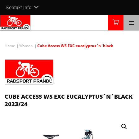
Skip
Kontakt info
to
content
Home
Women
Cube Access WS EXC eucalyptus´n´black
CUBE ACCESS WS EXC EUCALYPTUS´N´BLACK
2023/24