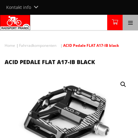
Skip
Kontakt info
to
content
Home
Fahrradkomponenten
ACID Pedale FLAT A17-IB black
ACID PEDALE FLAT A17-IB BLACK