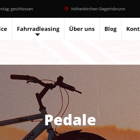
ntag: geschlossen
Höhenkirchen-Siegertsbrunn
ice
Fahrradleasing
Über uns
Blog
Kont
Pedale