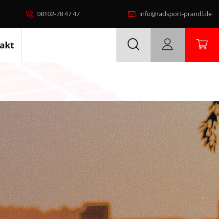
08102-78 47 47
info@radsport-prandl.de
akt