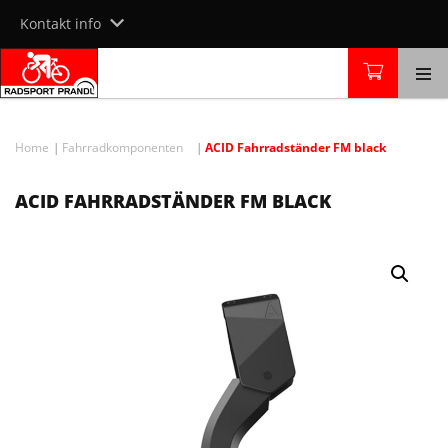
Skip
Kontakt info
to
content
Home
Fahrradkomponenten
ACID Fahrradständer FM black
ACID FAHRRADSTÄNDER FM BLACK