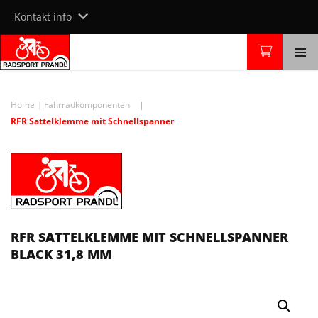
Skip
Kontakt info
to
content
Home
Fahrradkomponenten
RFR Sattelklemme mit Schnellspanner
RFR SATTELKLEMME MIT SCHNELLSPANNER
BLACK 31,8 MM