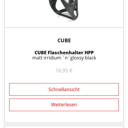
CUBE
CUBE Flaschenhalter HPP
matt irridium ´n´glossy black
16,95
€
Schnellansicht
Weiterlesen