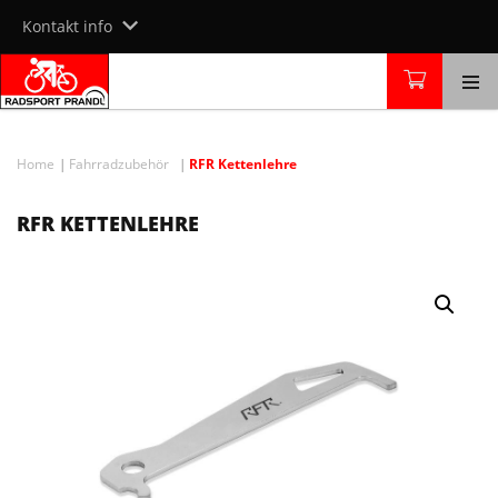
Skip
Kontakt info
to
content
Home
Fahrradzubehör
RFR Kettenlehre
RFR KETTENLEHRE