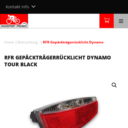
Skip
Kontakt info
to
content
Home
Beleuchtung
RFR Gepäckträgerrücklicht Dynamo
RFR GEPÄCKTRÄGERRÜCKLICHT DYNAMO
TOUR BLACK