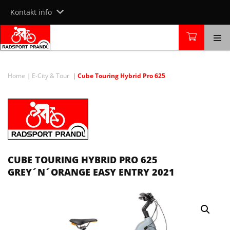
Skip
Kontakt info
to
content
Home
E-City & Tour
Cube Touring Hybrid Pro 625
CUBE TOURING HYBRID PRO 625
GREY´N´ORANGE EASY ENTRY 2021