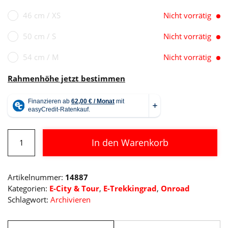
46 cm / XS
Nicht vorrätig
50 cm / S
Nicht vorrätig
54 cm / M
Nicht vorrätig
Rahmenhöhe jetzt bestimmen
Cube
In den Warenkorb
Touring
Hybrid
Alternative:
Pro
Artikelnummer:
14887
625
Kategorien:
E-City & Tour
,
E-Trekkingrad
,
Onroad
Menge
Schlagwort:
Archivieren