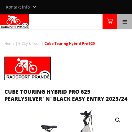
Skip
Kontakt info
to
content
Home
E-City & Tour
Cube Touring Hybrid Pro 625
CUBE TOURING HYBRID PRO 625
PEARLYSILVER´N´BLACK EASY ENTRY 2023/24