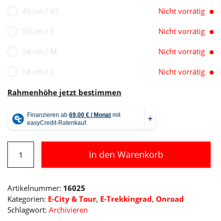
46 cm / XS
Nicht vorrätig
50 cm / S
Nicht vorrätig
54 cm / M
Nicht vorrätig
58 cm / L
Nicht vorrätig
Rahmenhöhe jetzt bestimmen
Cube
In den Warenkorb
Touring
Hybrid
Alternative:
Pro
Artikelnummer:
16025
625
Kategorien:
E-City & Tour
,
E-Trekkingrad
,
Onroad
Menge
Schlagwort:
Archivieren