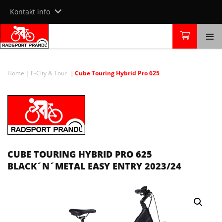
Skip
Kontakt info
to
content
Home
E-City & Tour
Cube Touring Hybrid Pro 625
CUBE TOURING HYBRID PRO 625
BLACK´N´METAL EASY ENTRY 2023/24