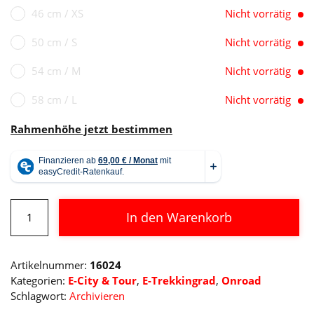
46 cm / XS
Nicht vorrätig
50 cm / S
Nicht vorrätig
54 cm / M
Nicht vorrätig
58 cm / L
Nicht vorrätig
Rahmenhöhe jetzt bestimmen
Cube
In den Warenkorb
Touring
Hybrid
Alternative:
Pro
Artikelnummer:
16024
625
Kategorien:
E-City & Tour
,
E-Trekkingrad
,
Onroad
Menge
Schlagwort:
Archivieren