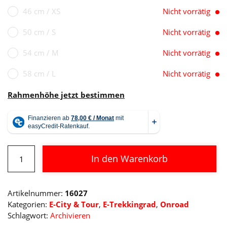
46 cm / XS
Nicht vorrätig
50 cm / S
Nicht vorrätig
54 cm / M
Nicht vorrätig
58 cm / L
Nicht vorrätig
Rahmenhöhe jetzt bestimmen
Cube
In den Warenkorb
Touring
Hybrid
Alternative:
EXC
Artikelnummer:
16027
625
Kategorien:
E-City & Tour
,
E-Trekkingrad
,
Onroad
Menge
Schlagwort:
Archivieren