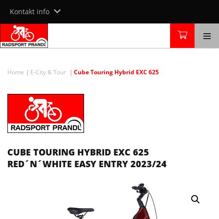
Skip
Kontakt info
to
content
Home
E-City & Tour
Cube Touring Hybrid EXC 625
CUBE TOURING HYBRID EXC 625
RED´N´WHITE EASY ENTRY 2023/24