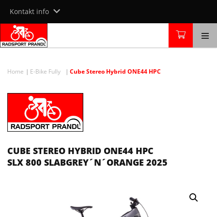
Skip
Kontakt info
to
content
Home
E-Bike Fully
Cube Stereo Hybrid ONE44 HPC
CUBE STEREO HYBRID ONE44 HPC
SLX 800 SLABGREY´N´ORANGE 2025