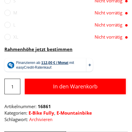
S
Nicht vorrätig
M
Nicht vorrätig
L
Nicht vorrätig
XL
Nicht vorrätig
Rahmenhöhe jetzt bestimmen
Cube
In den Warenkorb
Stereo
Hybrid
Alternative:
ONE44
Artikelnummer:
16861
HPC
Kategorien:
E-Bike Fully
,
E-Mountainbike
Menge
Schlagwort:
Archivieren