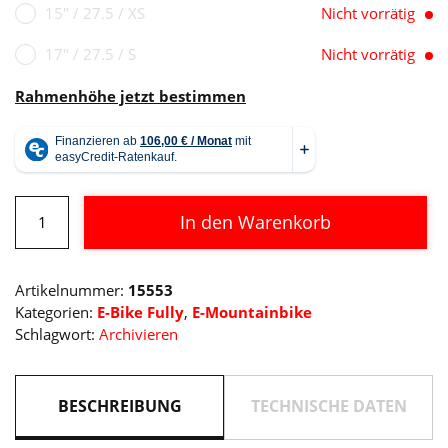
15" / 27.5 / XS
Nicht vorrätig
17" / 27.5 / S
Nicht vorrätig
Rahmenhöhe jetzt bestimmen
Cube
In den Warenkorb
Stereo
Hybrid
Alternative:
140
Artikelnummer:
15553
HPC
Kategorien:
E-Bike Fully
,
E-Mountainbike
SL
Schlagwort:
Archivieren
625
Menge
BESCHREIBUNG
TECHNISCHE DATEN