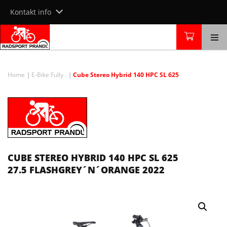
Skip
Kontakt info
to
content
Home
E-Bike Fully
Cube Stereo Hybrid 140 HPC SL 625
CUBE STEREO HYBRID 140 HPC SL 625
27.5 FLASHGREY´N´ORANGE 2022