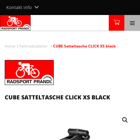
Skip
Kontakt info
to
content
Home
Fahrradzubehör
CUBE Satteltasche CLICK XS black
CUBE SATTELTASCHE CLICK XS BLACK