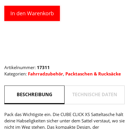
CUBE
Alternative:
In den Warenkorb
Satteltasche
CLICK
XS
black
Menge
Artikelnummer:
17311
Kategorien:
Fahrradzubehör
,
Packtaschen & Rucksäcke
BESCHREIBUNG
TECHNISCHE DATEN
Pack das Wichtigste ein. Die CUBE CLICK XS Satteltasche hält
deine Habseligkeiten sicher unter dem Sattel verstaut, wo sie
nicht im Weg stehen. Das kompakte Design, der