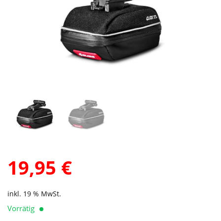
19,95
€
inkl. 19 % MwSt.
Vorrätig