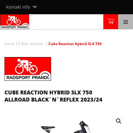
Skip
Kontakt info
to
content
Home
E-Bike Hardtail
Cube Reaction Hybrid SLX 750
CUBE REACTION HYBRID SLX 750
ALLROAD BLACK´N´REFLEX 2023/24