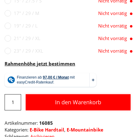
15" / 27.5 / S
Nicht vorrätig
17" / 29 / M
Nicht vorrätig
19" / 29 / L
Nicht vorrätig
21" / 29 / XL
Nicht vorrätig
23" / 29 / XXL
Nicht vorrätig
Rahmenhöhe jetzt bestimmen
Cube
In den Warenkorb
Reaction
Hybrid
Alternative:
SLX
Artikelnummer:
16085
750
Kategorien:
E-Bike Hardtail
,
E-Mountainbike
Menge
Schlagwort:
Archivieren