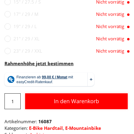
15" / 27.5 / S
Nicht vorrätig
17" / 29 / M
Nicht vorrätig
19" / 29 / L
Nicht vorrätig
21" / 29 / XL
Nicht vorrätig
23" / 29 / XXL
Nicht vorrätig
Rahmenhöhe jetzt bestimmen
Cube
In den Warenkorb
Reaction
Hybrid
Alternative:
SLT
Artikelnummer:
16087
750
Kategorien:
E-Bike Hardtail
,
E-Mountainbike
Menge