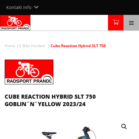
Skip
Kontakt info
to
content
Home
E-Bike Hardtail
Cube Reaction Hybrid SLT 750
CUBE REACTION HYBRID SLT 750
GOBLIN´N´YELLOW 2023/24