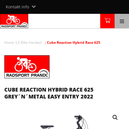
Skip
Kontakt info
to
content
Home
E-Bike Hardtail
Cube Reaction Hybrid Race 625
CUBE REACTION HYBRID RACE 625
GREY´N´METAL EASY ENTRY 2022