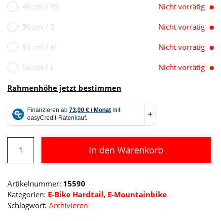
46 cm / XS
Nicht vorrätig
50 cm / S
Nicht vorrätig
54 cm / M
Nicht vorrätig
58 cm / L
Nicht vorrätig
Rahmenhöhe jetzt bestimmen
Cube
In den Warenkorb
Reaction
Hybrid
Alternative:
Race
Artikelnummer:
15590
625
Kategorien:
E-Bike Hardtail
,
E-Mountainbike
Menge
Schlagwort:
Archivieren