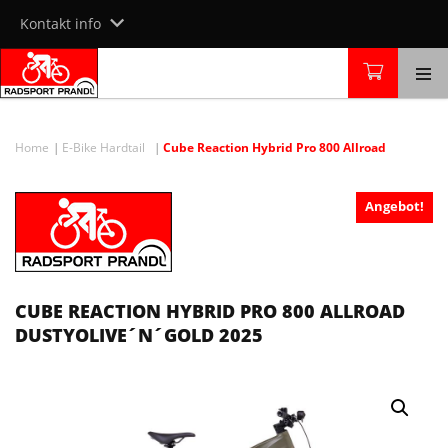
Skip
Kontakt info
to
content
Home
E-Bike Hardtail
Cube Reaction Hybrid Pro 800 Allroad
Angebot!
CUBE REACTION HYBRID PRO 800 ALLROAD
DUSTYOLIVE´N´GOLD 2025