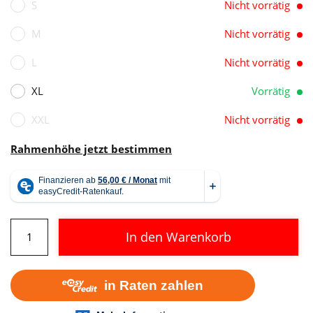
S
Nicht vorrätig
3.399,00 €
2.
M
Nicht vorrätig
L
Nicht vorrätig
XL
Vorrätig
XXL
Nicht vorrätig
Rahmenhöhe jetzt bestimmen
Cube
In den Warenkorb
Reaction
Hybrid
Pro
800
Allroad