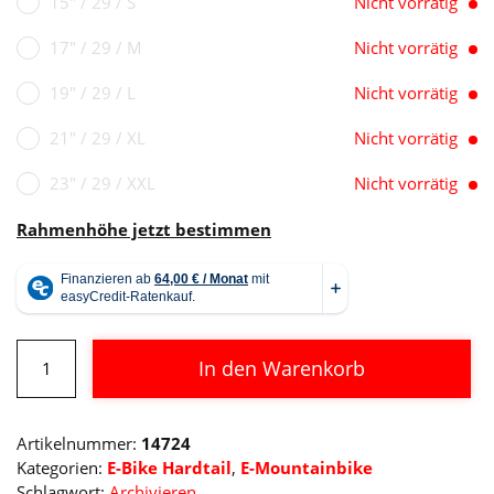
15" / 29 / S
Nicht vorrätig
17" / 29 / M
Nicht vorrätig
19" / 29 / L
Nicht vorrätig
21" / 29 / XL
Nicht vorrätig
23" / 29 / XXL
Nicht vorrätig
Rahmenhöhe jetzt bestimmen
Cube
In den Warenkorb
Reaction
Hybrid
Alternative:
Pro
Artikelnummer:
14724
625
Kategorien:
E-Bike Hardtail
,
E-Mountainbike
29
Schlagwort:
Archivieren