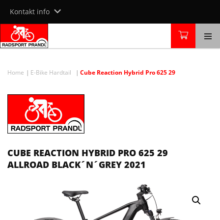
Skip
Kontakt info
to
content
Home
E-Bike Hardtail
Cube Reaction Hybrid Pro 625 29
CUBE REACTION HYBRID PRO 625 29
ALLROAD BLACK´N´GREY 2021