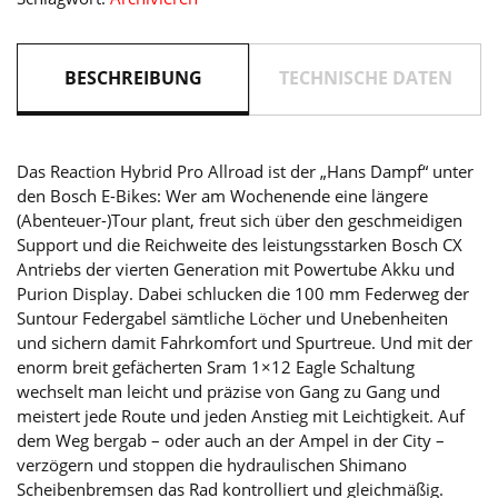
Menge
BESCHREIBUNG
TECHNISCHE DATEN
Das Reaction Hybrid Pro Allroad ist der „Hans Dampf“ unter
den Bosch E-Bikes: Wer am Wochenende eine längere
(Abenteuer-)Tour plant, freut sich über den geschmeidigen
Support und die Reichweite des leistungsstarken Bosch CX
Antriebs der vierten Generation mit Powertube Akku und
Purion Display. Dabei schlucken die 100 mm Federweg der
Suntour Federgabel sämtliche Löcher und Unebenheiten
und sichern damit Fahrkomfort und Spurtreue. Und mit der
enorm breit gefächerten Sram 1×12 Eagle Schaltung
wechselt man leicht und präzise von Gang zu Gang und
meistert jede Route und jeden Anstieg mit Leichtigkeit. Auf
dem Weg bergab – oder auch an der Ampel in der City –
verzögern und stoppen die hydraulischen Shimano
Scheibenbremsen das Rad kontrolliert und gleichmäßig.