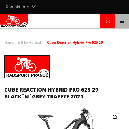
Skip
Kontakt info
to
content
Home
E-Bike Hardtail
Cube Reaction Hybrid Pro 625 29
CUBE REACTION HYBRID PRO 625 29
BLACK´N´GREY TRAPEZE 2021