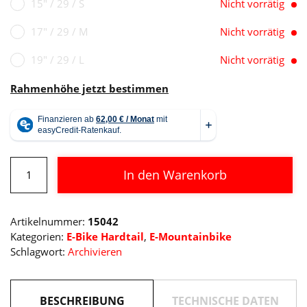
15" / 29 / S
Nicht vorrätig
17" / 29 / M
Nicht vorrätig
19" / 29 / L
Nicht vorrätig
Rahmenhöhe jetzt bestimmen
Cube
In den Warenkorb
Reaction
Hybrid
Alternative:
Pro
Artikelnummer:
15042
625
Kategorien:
E-Bike Hardtail
,
E-Mountainbike
29
Schlagwort:
Archivieren
Menge
BESCHREIBUNG
TECHNISCHE DATEN