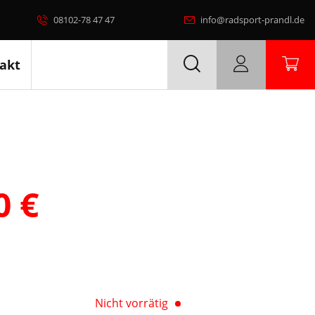
08102-78 47 47
info@radsport-prandl.de
akt
00
€
Nicht vorrätig