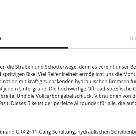
Menge
G
TE
n die Straßen und Schotterwege, denn es vereint unser Be
 spritzigen Bike. Viel Reifenfreiheit ermöglicht uns die Mo
bination mit kräftig zupackenden hydraulischen Bremsen für
uf jedem Untergrund. Die hochwertige Offroad-spezifische
reite. Und die Vollcarbongabel schluckt Vibrationen von d
zit: Dieses Bike ist der perfekte Allrounder für alle, die au
Shimano GRX 2×11-Gang Schaltung, hydraulischen Scheiben