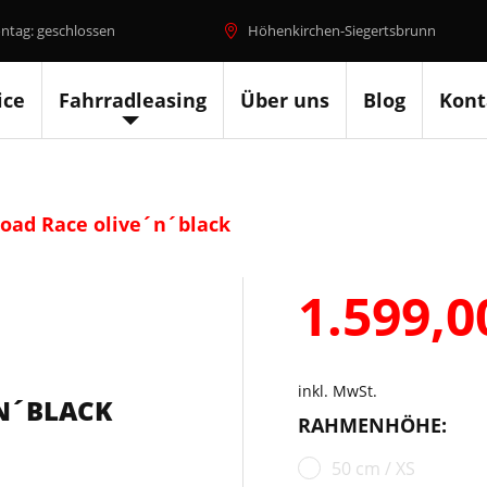
ntag: geschlossen
Höhenkirchen-Siegertsbrunn
ice
Fahrradleasing
Über uns
Blog
Kont
oad Race olive´n´black
1.599,
inkl. MwSt.
N´BLACK
RAHMENHÖHE:
50 cm / XS