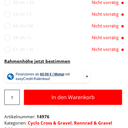
50 cm / XS
Nicht vorrätig
53 cm / S
Nicht vorrätig
56 cm / M
Nicht vorrätig
58 cm / L
Nicht vorrätig
61 cm / XL
Nicht vorrätig
Rahmenhöhe jetzt bestimmen
Cube
In den Warenkorb
Nuroad
C:62
Alternative:
Race
Artikelnummer:
14976
green
Kategorien:
Cyclo Cross & Gravel
,
Rennrad & Gravel
´n