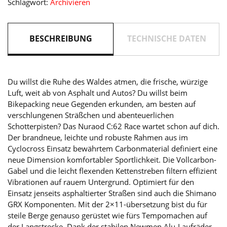
Schlagwort:
Archivieren
´lime
Menge
BESCHREIBUNG
TECHNISCHE DATEN
Du willst die Ruhe des Waldes atmen, die frische, würzige
Luft, weit ab von Asphalt und Autos? Du willst beim
Bikepacking neue Gegenden erkunden, am besten auf
verschlungenen Sträßchen und abenteuerlichen
Schotterpisten? Das Nuraod C:62 Race wartet schon auf dich.
Der brandneue, leichte und robuste Rahmen aus im
Cyclocross Einsatz bewährtem Carbonmaterial definiert eine
neue Dimension komfortabler Sportlichkeit. Die Vollcarbon-
Gabel und die leicht flexenden Kettenstreben filtern effizient
Vibrationen auf rauem Untergrund. Optimiert für den
Einsatz jenseits asphaltierter Straßen sind auch die Shimano
GRX Komponenten. Mit der 2×11-übersetzung bist du für
steile Berge genauso gerüstet wie fürs Tempomachen auf
der Langstrecke. Dank der stabilen Newmen Alu-Laufräder