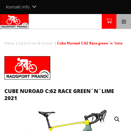
Skip
Kontakt info
to
content
Home
Cyclo Cross & Gravel
Cube Nuroad C:62 Race green´n´lime
CUBE NUROAD C:62 RACE GREEN´N´LIME
2021