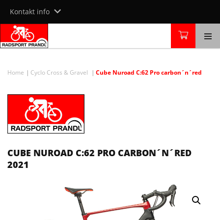
Skip
Kontakt info
to
content
Home
Cyclo Cross & Gravel
Cube Nuroad C:62 Pro carbon´n´red
CUBE NUROAD C:62 PRO CARBON´N´RED
2021