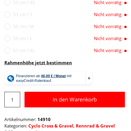
50 cm / XS
Nicht vorrätig
53 cm / S
Nicht vorrätig
56 cm / M
Nicht vorrätig
58 cm / L
Nicht vorrätig
61 cm / XL
Nicht vorrätig
Rahmenhöhe jetzt bestimmen
Cube
In den Warenkorb
Nuroad
C:62
Alternative:
Pro
Artikelnummer:
14910
carbon
Kategorien:
Cyclo Cross & Gravel
,
Rennrad & Gravel
´n