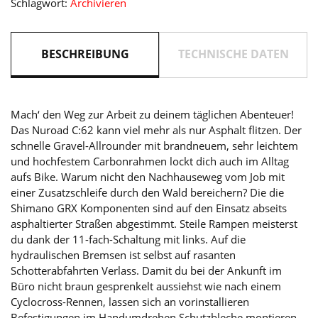
Schlagwort:
Archivieren
´red
Menge
BESCHREIBUNG
TECHNISCHE DATEN
Mach‘ den Weg zur Arbeit zu deinem täglichen Abenteuer!
Das Nuroad C:62 kann viel mehr als nur Asphalt flitzen. Der
schnelle Gravel-Allrounder mit brandneuem, sehr leichtem
und hochfestem Carbonrahmen lockt dich auch im Alltag
aufs Bike. Warum nicht den Nachhauseweg vom Job mit
einer Zusatzschleife durch den Wald bereichern? Die die
Shimano GRX Komponenten sind auf den Einsatz abseits
asphaltierter Straßen abgestimmt. Steile Rampen meisterst
du dank der 11-fach-Schaltung mit links. Auf die
hydraulischen Bremsen ist selbst auf rasanten
Schotterabfahrten Verlass. Damit du bei der Ankunft im
Büro nicht braun gesprenkelt aussiehst wie nach einem
Cyclocross-Rennen, lassen sich an vorinstallieren
Befestigungen im Handumdrehen Schutzbleche montieren.