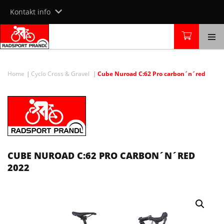
Skip
Kontakt info
to
content
Home
Cyclo Cross & Gravel
Cube Nuroad C:62 Pro carbon´n´red
CUBE NUROAD C:62 PRO CARBON´N´RED
2022