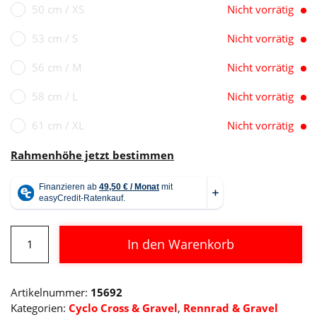
50 cm / XS
Nicht vorrätig
53 cm / S
Nicht vorrätig
56 cm / M
Nicht vorrätig
58 cm / L
Nicht vorrätig
61 cm / XL
Nicht vorrätig
Rahmenhöhe jetzt bestimmen
Cube
In den Warenkorb
Nuroad
C:62
Alternative:
Pro
Artikelnummer:
15692
carbon
Kategorien:
Cyclo Cross & Gravel
,
Rennrad & Gravel
´n