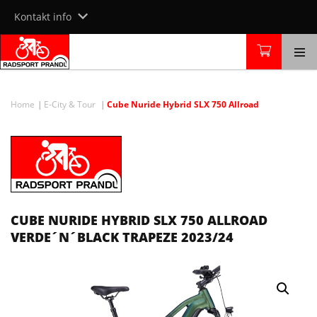
Skip
Kontakt info
to
content
Home
E-City & Tour
Cube Nuride Hybrid SLX 750 Allroad
CUBE NURIDE HYBRID SLX 750 ALLROAD
VERDE´N´BLACK TRAPEZE 2023/24