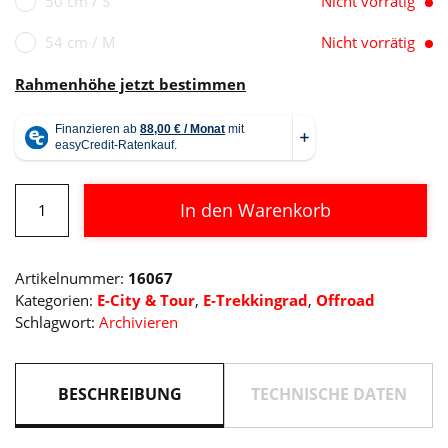
50 cm / S
Nicht vorrätig
54 cm / M
Nicht vorrätig
Rahmenhöhe jetzt bestimmen
Cube
In den Warenkorb
Nuride
Hybrid
Alternative:
SLX
Artikelnummer:
16067
750
Kategorien:
E-City & Tour
,
E-Trekkingrad
,
Offroad
Allroad
Schlagwort:
Archivieren
Menge
BESCHREIBUNG
TECHNISCHE DATEN