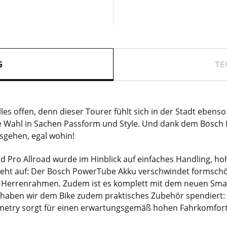
G
TE
lles offen, denn dieser Tourer fühlt sich in der Stadt ebens
e Wahl in Sachen Passform und Style. Und dank dem Bosch
osgehen, egal wohin!
d Pro Allroad wurde im Hinblick auf einfaches Handling, h
 geht auf: Der Bosch PowerTube Akku verschwindet formschö
her Herrenrahmen. Zudem ist es komplett mit dem neuen Sm
t, haben wir dem Bike zudem praktisches Zubehör spendiert:
metry sorgt für einen erwartungsgemäß hohen Fahrkomfort, 