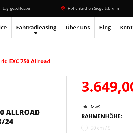
ntag: geschlossen
Höhenkirchen-Siegertsbrunn
ice
Fahrradleasing
Über uns
Blog
Kont
id EXC 750 Allroad
3.649,
inkl. MwSt.
50 ALLROAD
RAHMENHÖHE:
3/24
50 cm / S