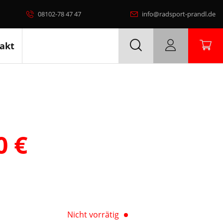
08102-78 47 47
info@radsport-prandl.de
akt
00
€
Nicht vorrätig