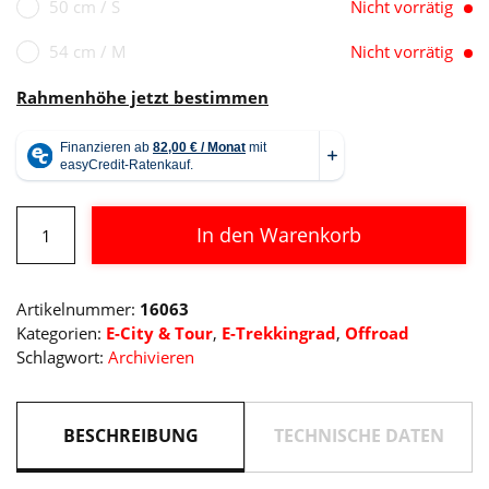
50 cm / S
Nicht vorrätig
54 cm / M
Nicht vorrätig
Rahmenhöhe jetzt bestimmen
Cube
In den Warenkorb
Nuride
Hybrid
Alternative:
EXC
Artikelnummer:
16063
750
Kategorien:
E-City & Tour
,
E-Trekkingrad
,
Offroad
Allroad
Schlagwort:
Archivieren
Menge
BESCHREIBUNG
TECHNISCHE DATEN