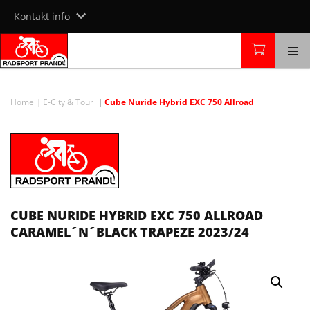
Skip
Kontakt info
to
content
Home
E-City & Tour
Cube Nuride Hybrid EXC 750 Allroad
CUBE NURIDE HYBRID EXC 750 ALLROAD
CARAMEL´N´BLACK TRAPEZE 2023/24