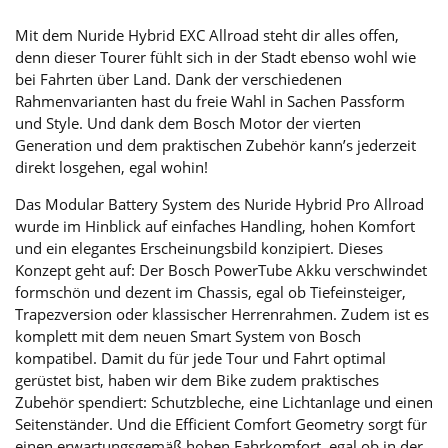
Mit dem Nuride Hybrid EXC Allroad steht dir alles offen,
denn dieser Tourer fühlt sich in der Stadt ebenso wohl wie
bei Fahrten über Land. Dank der verschiedenen
Rahmenvarianten hast du freie Wahl in Sachen Passform
und Style. Und dank dem Bosch Motor der vierten
Generation und dem praktischen Zubehör kann’s jederzeit
direkt losgehen, egal wohin!
Das Modular Battery System des Nuride Hybrid Pro Allroad
wurde im Hinblick auf einfaches Handling, hohen Komfort
und ein elegantes Erscheinungsbild konzipiert. Dieses
Konzept geht auf: Der Bosch PowerTube Akku verschwindet
formschön und dezent im Chassis, egal ob Tiefeinsteiger,
Trapezversion oder klassischer Herrenrahmen. Zudem ist es
komplett mit dem neuen Smart System von Bosch
kompatibel. Damit du für jede Tour und Fahrt optimal
gerüstet bist, haben wir dem Bike zudem praktisches
Zubehör spendiert: Schutzbleche, eine Lichtanlage und einen
Seitenständer. Und die Efficient Comfort Geometry sorgt für
einen erwartungsgemäß hohen Fahrkomfort, egal ob in der