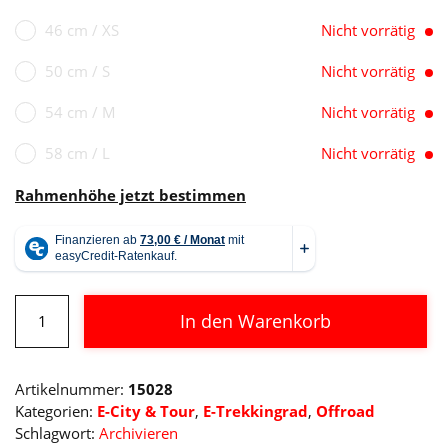
46 cm / XS
Nicht vorrätig
50 cm / S
Nicht vorrätig
54 cm / M
Nicht vorrätig
58 cm / L
Nicht vorrätig
Rahmenhöhe jetzt bestimmen
Cube
In den Warenkorb
Nuride
Hybrid
Alternative:
EXC
Artikelnummer:
15028
625
Kategorien:
E-City & Tour
,
E-Trekkingrad
,
Offroad
Allroad
Schlagwort:
Archivieren
Menge