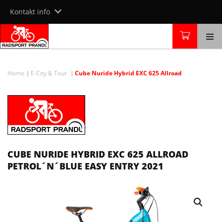
Skip
Kontakt info
to
content
Home
E-City & Tour
Cube Nuride Hybrid EXC 625 Allroad
CUBE NURIDE HYBRID EXC 625 ALLROAD
PETROL´N´BLUE EASY ENTRY 2021