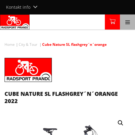
Skip
Kontakt info
to
content
Home
City & Tour
Cube Nature SL flashgrey´n´orange
CUBE NATURE SL FLASHGREY´N´ORANGE
2022