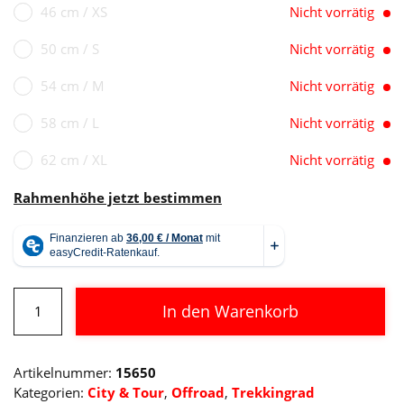
46 cm / XS
Nicht vorrätig
50 cm / S
Nicht vorrätig
54 cm / M
Nicht vorrätig
58 cm / L
Nicht vorrätig
62 cm / XL
Nicht vorrätig
Rahmenhöhe jetzt bestimmen
Cube
In den Warenkorb
Nature
SL
Alternative:
flashgrey
Artikelnummer:
15650
´n
Kategorien:
City & Tour
,
Offroad
,
Trekkingrad
´orange