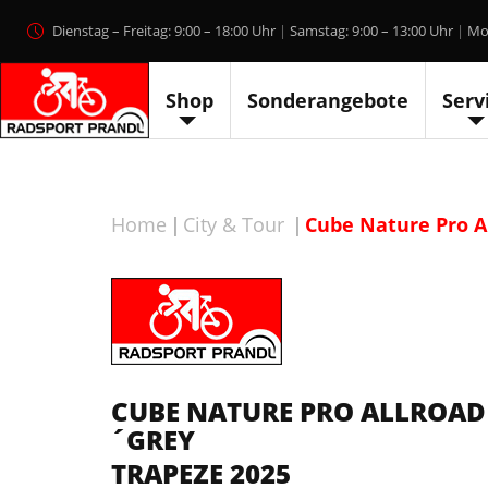
Skip
Dienstag – Freitag: 9:00 – 18:00 Uhr
Samstag: 9:00 – 13:00 Uhr
Mo
to
content
Shop
Sonderangebote
Serv
Home
City & Tour
Cube Nature Pro A
CUBE NATURE PRO ALLROA
´GREY
TRAPEZE 2025