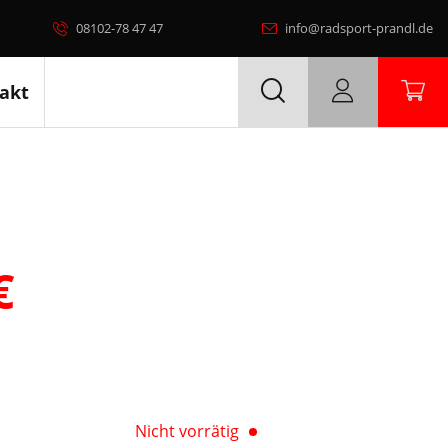
08102-78 47 47
info@radsport-prandl.de
akt
€
Nicht vorrätig