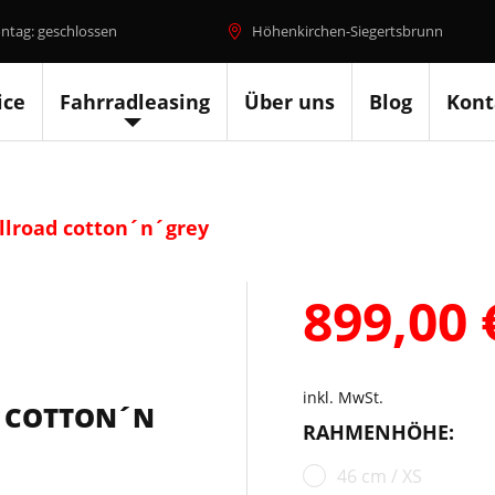
ntag: geschlossen
Höhenkirchen-Siegertsbrunn
ice
Fahrradleasing
Über uns
Blog
Kont
llroad cotton´n´grey
899,00
inkl. MwSt.
D COTTON´N
RAHMENHÖHE:
46 cm / XS