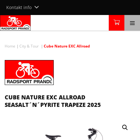
Skip
Kontakt info
to
content
Home
City & Tour
Cube Nature EXC Allroad
CUBE NATURE EXC ALLROAD
SEASALT´N´PYRITE TRAPEZE 2025