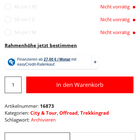
46 cm / XS
Nicht vorrätig
50 cm / S
Nicht vorrätig
54 cm / M
Nicht vorrätig
Rahmenhöhe jetzt bestimmen
Cube
In den Warenkorb
Nature
EXC
Alternative:
Allroad
Artikelnummer:
16873
Menge
Kategorien:
City & Tour
,
Offroad
,
Trekkingrad
Schlagwort:
Archivieren