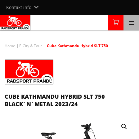
Skip
Kontakt info
to
content
Home
E-City & Tour
Cube Kathmandu Hybrid SLT 750
CUBE KATHMANDU HYBRID SLT 750
BLACK´N´METAL 2023/24