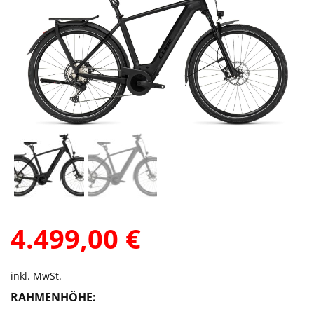
4.499,00
€
inkl. MwSt.
RAHMENHÖHE: