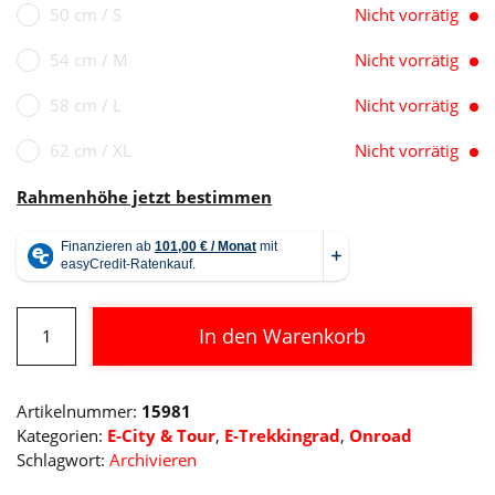
50 cm / S
Nicht vorrätig
54 cm / M
Nicht vorrätig
58 cm / L
Nicht vorrätig
62 cm / XL
Nicht vorrätig
Rahmenhöhe jetzt bestimmen
Cube
In den Warenkorb
Kathmandu
Hybrid
Alternative:
SLT
Artikelnummer:
15981
750
Kategorien:
E-City & Tour
,
E-Trekkingrad
,
Onroad
Menge
Schlagwort:
Archivieren