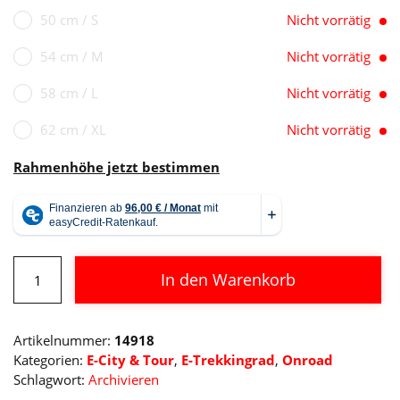
50 cm / S
Nicht vorrätig
54 cm / M
Nicht vorrätig
58 cm / L
Nicht vorrätig
62 cm / XL
Nicht vorrätig
Rahmenhöhe jetzt bestimmen
Cube
In den Warenkorb
Kathmandu
Hybrid
Alternative:
SLT
Artikelnummer:
14918
625
Kategorien:
E-City & Tour
,
E-Trekkingrad
,
Onroad
Menge
Schlagwort:
Archivieren