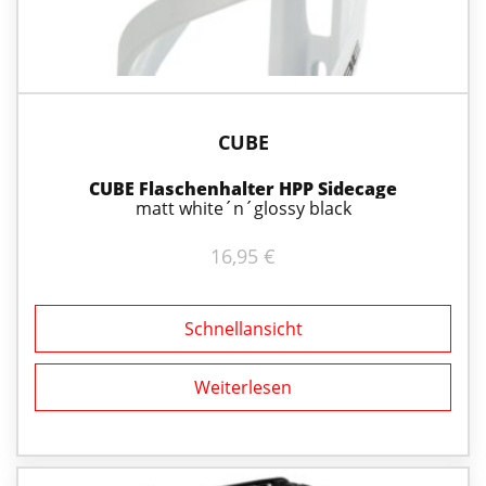
CUBE
CUBE Flaschenhalter HPP Sidecage
matt white´n´glossy black
16,95
€
Schnellansicht
Weiterlesen