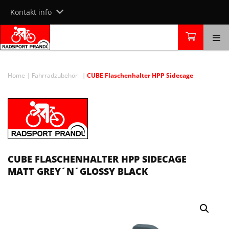
Skip
Kontakt info
to
content
Home
Fahrradzubehör
CUBE Flaschenhalter HPP Sidecage
CUBE FLASCHENHALTER HPP SIDECAGE
MATT GREY´N´GLOSSY BLACK