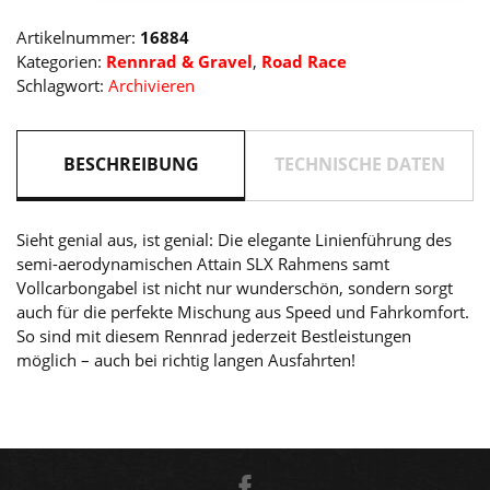
Alternative:
goblin
Artikelnummer:
16884
´n
Kategorien:
Rennrad & Gravel
,
Road Race
´yellow
Schlagwort:
Archivieren
2025
Menge
BESCHREIBUNG
TECHNISCHE DATEN
Sieht genial aus, ist genial: Die elegante Linienführung des
semi-aerodynamischen Attain SLX Rahmens samt
Vollcarbongabel ist nicht nur wunderschön, sondern sorgt
auch für die perfekte Mischung aus Speed und Fahrkomfort.
So sind mit diesem Rennrad jederzeit Bestleistungen
möglich – auch bei richtig langen Ausfahrten!