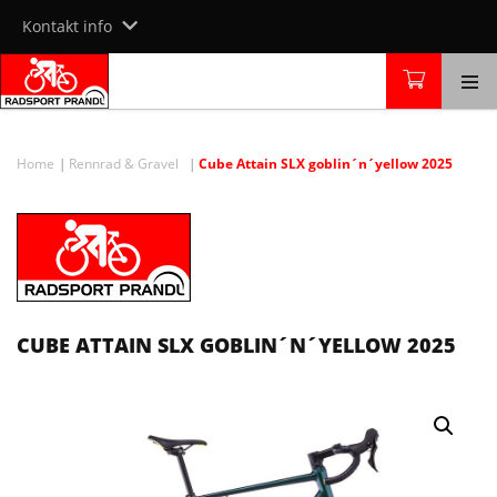
Skip
Kontakt info
to
content
Home
Rennrad & Gravel
Cube Attain SLX goblin´n´yellow 2025
CUBE ATTAIN SLX GOBLIN´N´YELLOW 2025